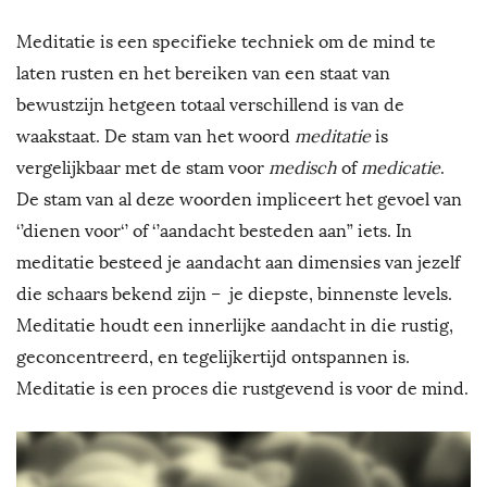
W
Meditatie is een specifieke techniek om de mind te
laten rusten en het bereiken van een staat van
e
bewustzijn hetgeen totaal verschillend is van de
waakstaat. De stam van het woord
meditatie
is
l
vergelijkbaar met de stam voor
medisch
of
medicatie
.
l
De stam van al deze woorden impliceert het gevoel van
‘’dienen voor‘’ of ‘’aandacht besteden aan” iets. In
b
meditatie besteed je aandacht aan dimensies van jezelf
die schaars bekend zijn – je diepste, binnenste levels.
e
Meditatie houdt een innerlijke aandacht in die rustig,
i
geconcentreerd, en tegelijkertijd ontspannen is.
Meditatie is een proces die rustgevend is voor de mind.
n
g