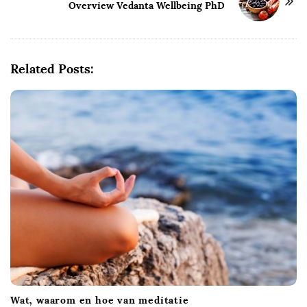
Overview Vedanta Wellbeing PhD
N
a
v
i
Related Posts:
g
a
t
i
o
n
Wat, waarom en hoe van meditatie