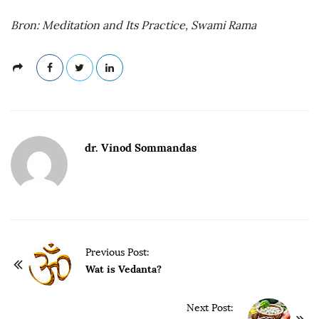
Bron: Meditation and Its Practice, Swami Rama
dr. Vinod Sommandas
P
Previous Post:
o
Wat is Vedanta?
s
t
Next Post: