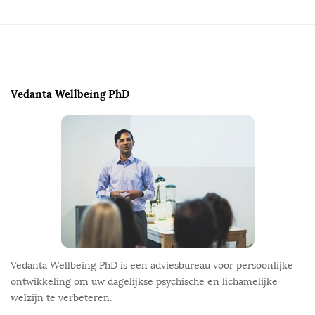
S
i
t
e
Vedanta Wellbeing PhD
F
o
o
t
e
r
Vedanta Wellbeing PhD is een adviesbureau voor persoonlijke
ontwikkeling om uw dagelijkse psychische en lichamelijke
welzijn te verbeteren.