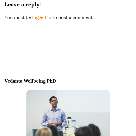
Leave a reply:
You must be
logged in
to post a comment.
S
i
t
e
Vedanta Wellbeing PhD
F
o
o
t
e
r