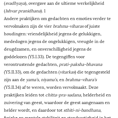
(
svadhyaya
), overgave aan de ultieme werkelijkheid
(
Ishvar pranidhana
). 1
Andere praktijken om gedachten en emoties verder te
vervolmaken zijn de vier
brahma-viharas
of juiste
houdingen: vriendelijkheid jegens de gelukkigen,
mededogen jegens de ongelukkigen, vreugde in de
deugdzamen, en onverschilligheid jegens de
goddelozen (YS.I.33). De tegengiffen voor
verontrustende gedachten,
prati-paksha-bhavana
(YS.II.33), om de gedachten (
vitarkas
) die tegengesteld
zijn aan de
yama’s
,
niyama’s
, en
brahma-vihara’s
(YS.II.34) af te weren, worden vervolmaakt. Deze
praktijken leiden tot
chitta-pra-sadana
, helderheid en
zuivering van geest, waardoor de geest aangenaam en
helder wordt, en daardoor tot
sthiti-ni-bandhana
,
fysieke en mentale stabiliteit en standvastigheid in het