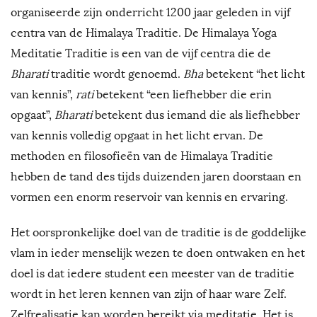
organiseerde zijn onderricht 1200 jaar geleden in vijf
W
centra van de Himalaya Traditie. De Himalaya Yoga
Meditatie Traditie is een van de vijf centra die de
e
Bharati
traditie wordt genoemd.
Bha
betekent “het licht
l
van kennis”,
rati
betekent “een liefhebber die erin
opgaat”,
Bharati
betekent dus iemand die als liefhebber
l
van kennis volledig opgaat in het licht ervan. De
methoden en filosofieën van de Himalaya Traditie
b
hebben de tand des tijds duizenden jaren doorstaan en
e
vormen een enorm reservoir van kennis en ervaring.
i
Het oorspronkelijke doel van de traditie is de goddelijke
vlam in ieder menselijk wezen te doen ontwaken en het
n
doel is dat iedere student een meester van de traditie
wordt in het leren kennen van zijn of haar ware Zelf.
g
Zelfrealisatie kan worden bereikt via meditatie. Het is