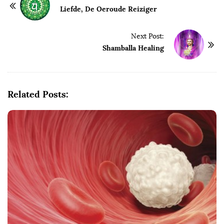
o
Liefde, De Oeroude Reiziger
s
t
Next Post:
Shamballa Healing
N
a
v
i
Related Posts:
g
a
t
i
o
n